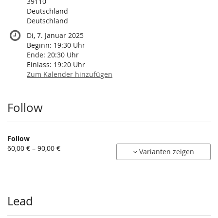
39110
Deutschland
Deutschland
Di, 7. Januar 2025
Beginn:
19:30
Uhr
Ende:
20:30
Uhr
Einlass:
19:20
Uhr
Zum Kalender hinzufügen
Produkte
Follow
Follow
von
60,00 € – 90,00 €
Varianten zeigen
60,00 €
bis
90,00 €
Lead